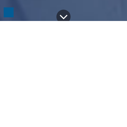
Alle Blogs
Intero Technologies
Sommer, Sonne, Intero Technologies – das war unser Sommerfest 2025
Was für ein Abend! Am 20. Juni 2025 feierten wir
bei bestem Wetter und ausgelassener Stimmung
unser Sommerfest. Gemeinsam haben wir
gegessen, gelacht, angestoßen – und einfach
den Moment genossen. Die Atmosphäre war
erfüllt von guter Laune, tollen Gesprächen und
echtem Teamgeist. Es war ein Fest, das uns allen
noch lange in Erinnerung bleiben wird.