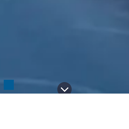
Alle Blogs
Odoo
Die Bedeutung des Functional Consultants für den Erfolg von Odoo-Projekten