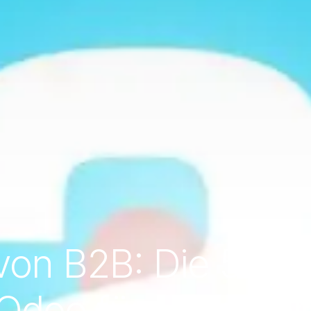
von B2B: Die 5 be
Odoo für Untern