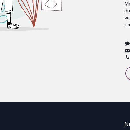
Me
du
ve
um
N